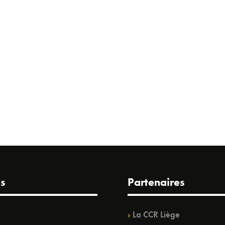
s
Partenaires
La CCR Liège