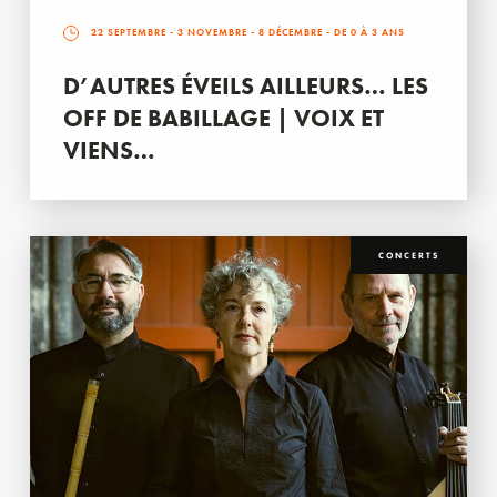
22 SEPTEMBRE
-
3 NOVEMBRE
-
8 DÉCEMBRE
- DE 0 À 3 ANS
D’AUTRES ÉVEILS AILLEURS… LES
OFF DE BABILLAGE | VOIX ET
VIENS…
CONCERTS