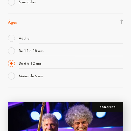
Spectacles
Âges
Adulte
De 12 à 18 ans
De 6 à 12 ans
Moins de 6 ans
CONCERTS