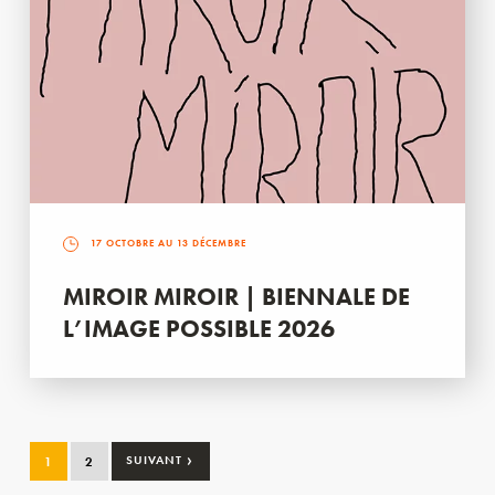
17 OCTOBRE AU 13 DÉCEMBRE
MIROIR MIROIR | BIENNALE DE
L’IMAGE POSSIBLE 2026
›
1
2
SUIVANT