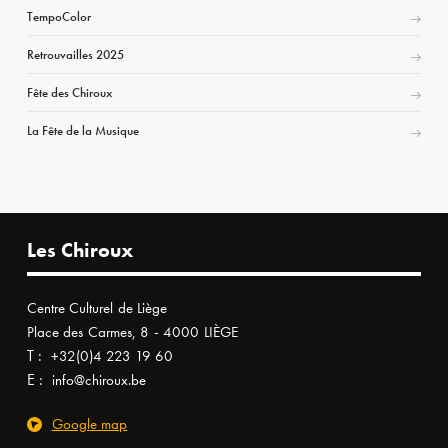
TempoColor
Retrouvailles 2025
Fête des Chiroux
La Fête de la Musique
Les Chiroux
Centre Culturel de Liège
Place des Carmes, 8 - 4000 LIÈGE
T :
+32(0)4 223 19 60
E :
info@chiroux.be
Google map