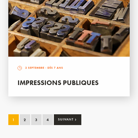
2 SEPTEMBRE
- DÈS 7 ANS
IMPRESSIONS PUBLIQUES
›
1
2
3
4
SUIVANT