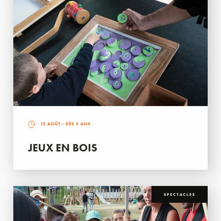
12 AOÛT
- DÈS 5 ANS
JEUX EN BOIS
SPECTACLES