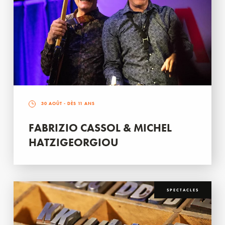
30 AOÛT
- DÈS 11 ANS
FABRIZIO CASSOL & MICHEL
HATZIGEORGIOU
SPECTACLES