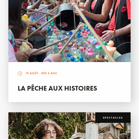
19 AOÛT
- DÈS 3 ANS
LA PÊCHE AUX HISTOIRES
SPECTACLES