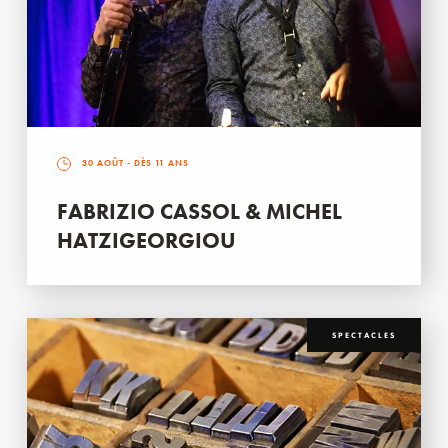
30 AOÛT
- DÈS 11 ANS
FABRIZIO CASSOL & MICHEL
HATZIGEORGIOU
SPECTACLES