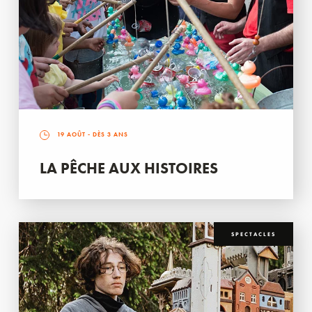
19 AOÛT
- DÈS 3 ANS
LA PÊCHE AUX HISTOIRES
SPECTACLES