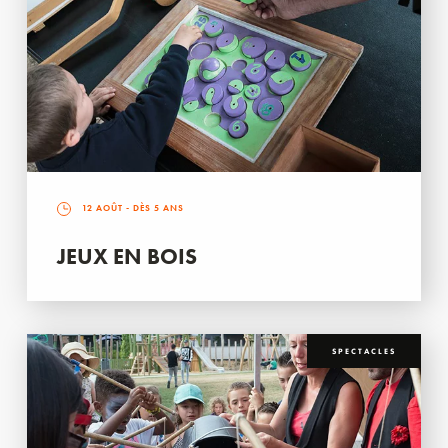
12 AOÛT
- DÈS 5 ANS
JEUX EN BOIS
SPECTACLES