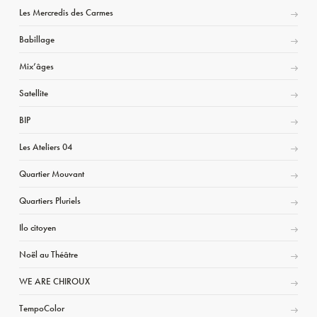
Les Mercredis des Carmes
Babillage
Mix’âges
Satellite
BIP
Les Ateliers 04
Quartier Mouvant
Quartiers Pluriels
Ilo citoyen
Noël au Théâtre
WE ARE CHIROUX
TempoColor