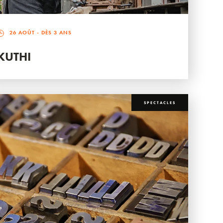
26 AOÛT
- DÈS 3 ANS
KUTHI
SPECTACLES