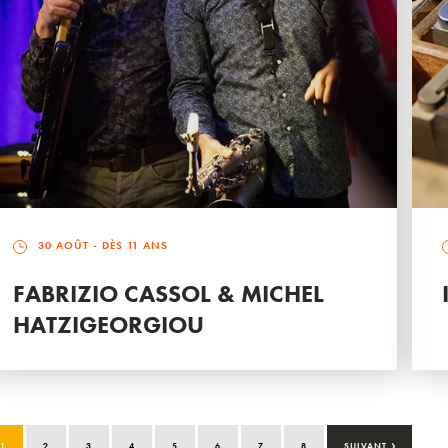
30 AOÛT
- DÈS 11 ANS
FABRIZIO CASSOL & MICHEL
HATZIGEORGIOU
›
1
2
3
4
5
6
7
8
SUIVANT