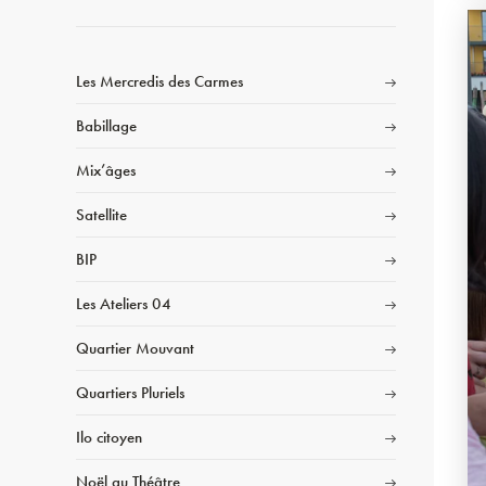
Les Mercredis des Carmes
Babillage
Mix’âges
Satellite
BIP
Les Ateliers 04
Quartier Mouvant
Quartiers Pluriels
Ilo citoyen
Noël au Théâtre