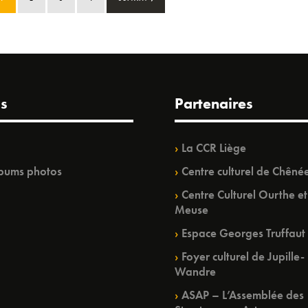
s
Partenaires
La CCR Liège
bums photos
Centre culturel de Chêné
Centre Culturel Ourthe et
Meuse
Espace Georges Truffaut
Foyer culturel de Jupille-
Wandre
ASAP – L’Assemblée des