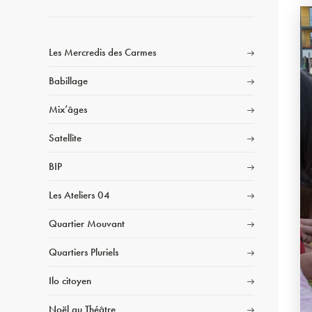
Les Mercredis des Carmes
Babillage
Mix’âges
Satellite
BIP
Les Ateliers 04
Quartier Mouvant
Quartiers Pluriels
Ilo citoyen
Noël au Théâtre