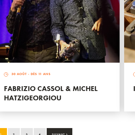
30 AOÛT
- DÈS 11 ANS
FABRIZIO CASSOL & MICHEL
HATZIGEORGIOU
›
1
2
3
4
SUIVANT