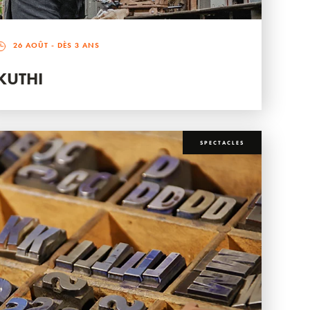
26 AOÛT
- DÈS 3 ANS
KUTHI
SPECTACLES