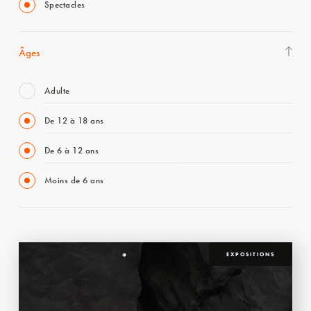
Spectacles
Âges
Adulte
De 12 à 18 ans
De 6 à 12 ans
Moins de 6 ans
EXPOSITIONS