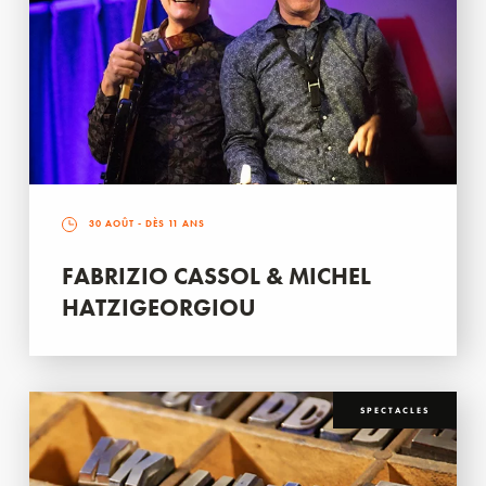
30 AOÛT
- DÈS 11 ANS
FABRIZIO CASSOL & MICHEL
HATZIGEORGIOU
SPECTACLES