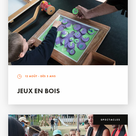
12 AOÛT
- DÈS 5 ANS
JEUX EN BOIS
SPECTACLES