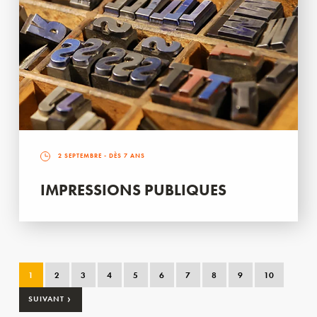
2 SEPTEMBRE
- DÈS 7 ANS
IMPRESSIONS PUBLIQUES
1
2
3
4
5
6
7
8
9
10
›
SUIVANT