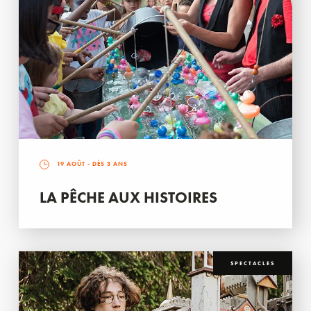
19 AOÛT
- DÈS 3 ANS
LA PÊCHE AUX HISTOIRES
SPECTACLES