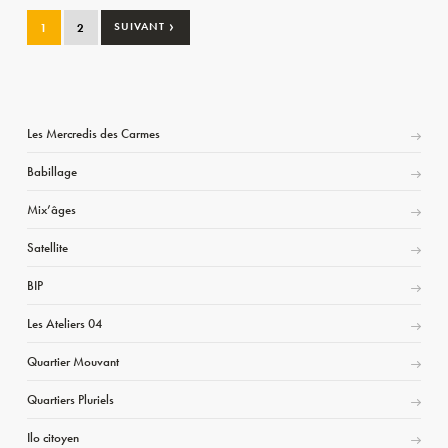
›
1
2
SUIVANT
Les Mercredis des Carmes
Babillage
Mix’âges
Satellite
BIP
Les Ateliers 04
Quartier Mouvant
Quartiers Pluriels
Ilo citoyen