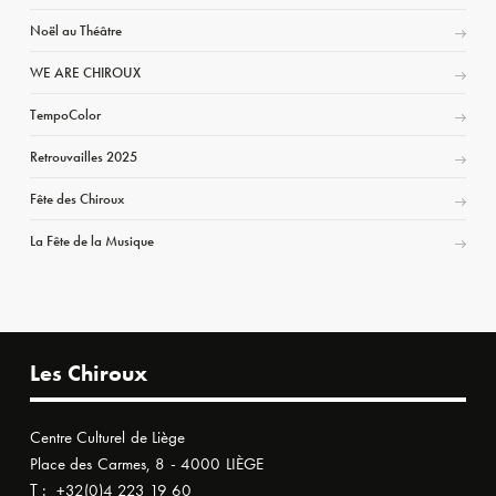
Noël au Théâtre
WE ARE CHIROUX
TempoColor
Retrouvailles 2025
Fête des Chiroux
La Fête de la Musique
Les Chiroux
Centre Culturel de Liège
Place des Carmes, 8 - 4000 LIÈGE
T :
+32(0)4 223 19 60