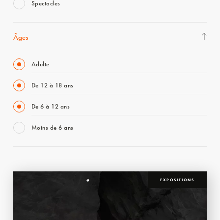
Spectacles
Âges
Adulte
De 12 à 18 ans
De 6 à 12 ans
Moins de 6 ans
EXPOSITIONS