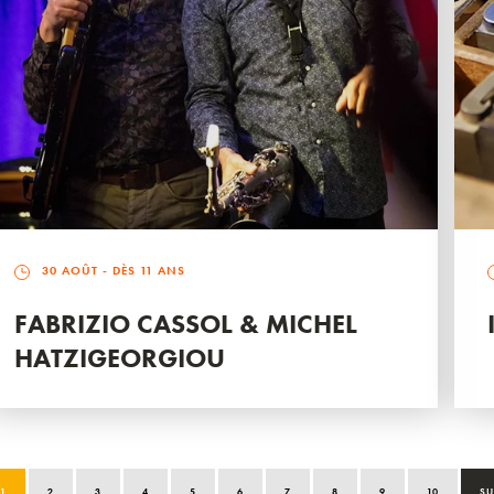
30 AOÛT
- DÈS 11 ANS
FABRIZIO CASSOL & MICHEL
HATZIGEORGIOU
1
2
3
4
5
6
7
8
9
10
SU