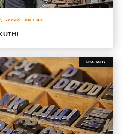
26 AOÛT
- DÈS 3 ANS
KUTHI
SPECTACLES