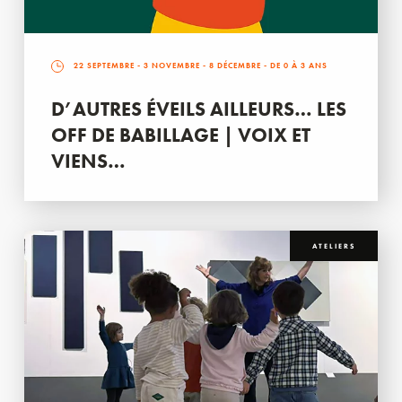
22 SEPTEMBRE
-
3 NOVEMBRE
-
8 DÉCEMBRE
- DE 0 À 3 ANS
D’AUTRES ÉVEILS AILLEURS… LES
OFF DE BABILLAGE | VOIX ET
VIENS…
ATELIERS