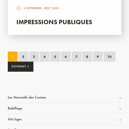
2 SEPTEMBRE
- DÈS 7 ANS
IMPRESSIONS PUBLIQUES
1
2
3
4
5
6
7
8
9
10
›
SUIVANT
Les Mercredis des Carmes
Babillage
Mix’âges