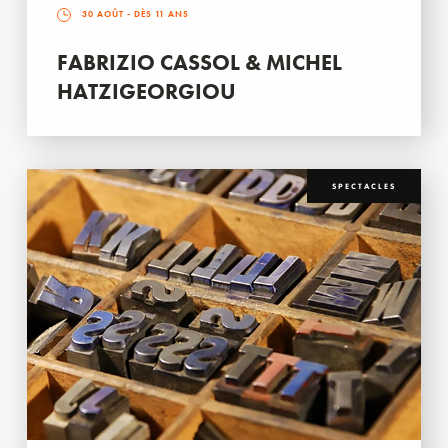
30 AOÛT
- DÈS 11 ANS
FABRIZIO CASSOL & MICHEL
HATZIGEORGIOU
SPECTACLES