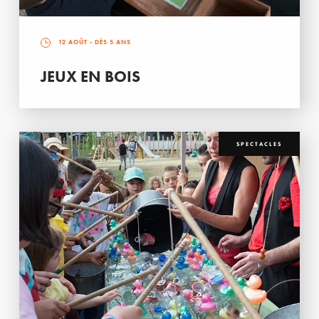
12 AOÛT
- DÈS 5 ANS
JEUX EN BOIS
SPECTACLES