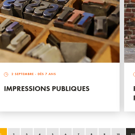
2 SEPTEMBRE
- DÈS 7 ANS
IMPRESSIONS PUBLIQUES
1
2
3
4
5
6
7
8
9
10
SU