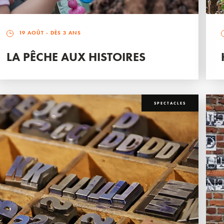
19 AOÛT
- DÈS 3 ANS
LA PÊCHE AUX HISTOIRES
SPECTACLES