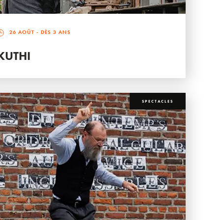
26 AOÛT
- DÈS 3 ANS
KUTHI
SPECTACLES