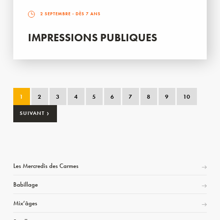
2 SEPTEMBRE
- DÈS 7 ANS
IMPRESSIONS PUBLIQUES
1
2
3
4
5
6
7
8
9
10
›
SUIVANT
Les Mercredis des Carmes
Babillage
Mix’âges