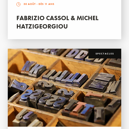
30 AOÛT
- DÈS 11 ANS
FABRIZIO CASSOL & MICHEL
HATZIGEORGIOU
SPECTACLES