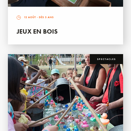
12 AOÛT
- DÈS 5 ANS
JEUX EN BOIS
SPECTACLES