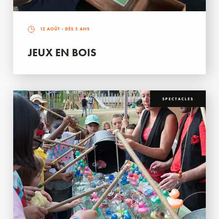
12 AOÛT
- DÈS 5 ANS
JEUX EN BOIS
SPECTACLES