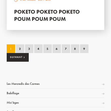
POKETO POKETO POKETO
POUM POUM POUM
1
2
3
4
5
6
7
8
9
›
SUIVANT
Les Mercredis des Carmes
Babillage
Mix’âges