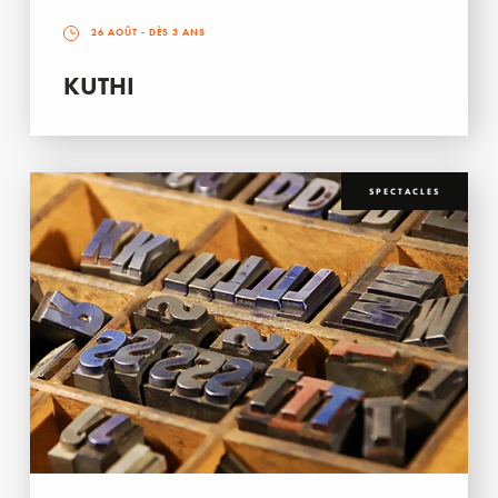
26 AOÛT
- DÈS 3 ANS
KUTHI
SPECTACLES