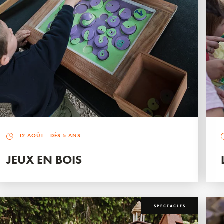
12 AOÛT
- DÈS 5 ANS
JEUX EN BOIS
SPECTACLES