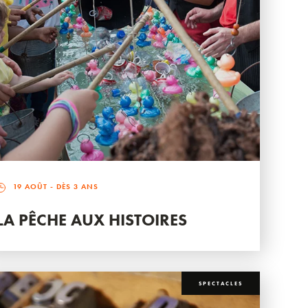
19 AOÛT
- DÈS 3 ANS
LA PÊCHE AUX HISTOIRES
SPECTACLES