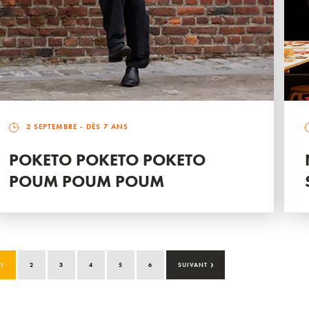
2 SEPTEMBRE
- DÈS 7 ANS
POKETO POKETO POKETO
POUM POUM POUM
›
1
2
3
4
5
6
SUIVANT