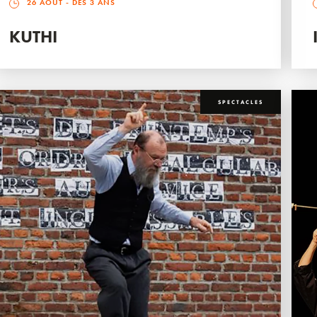
26 AOÛT
- DÈS 3 ANS
KUTHI
SPECTACLES