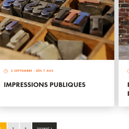
2 SEPTEMBRE
- DÈS 7 ANS
IMPRESSIONS PUBLIQUES
›
1
2
3
SUIVANT