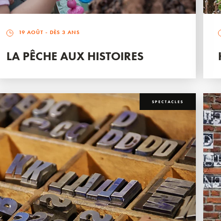
19 AOÛT
- DÈS 3 ANS
LA PÊCHE AUX HISTOIRES
SPECTACLES