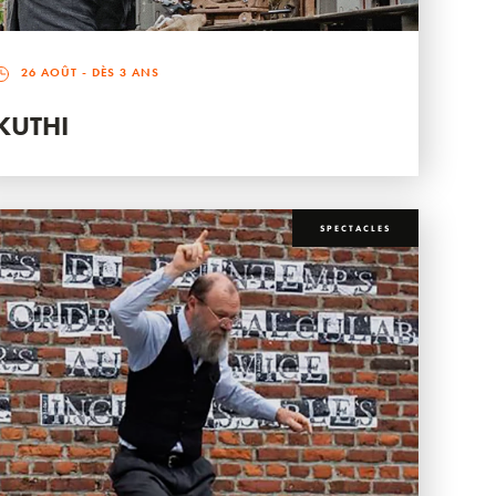
26 AOÛT
- DÈS 3 ANS
KUTHI
SPECTACLES