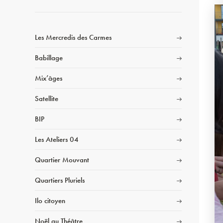
Les Mercredis des Carmes
Babillage
Mix’âges
Satellite
BIP
Les Ateliers 04
Quartier Mouvant
Quartiers Pluriels
Ilo citoyen
Noël au Théâtre