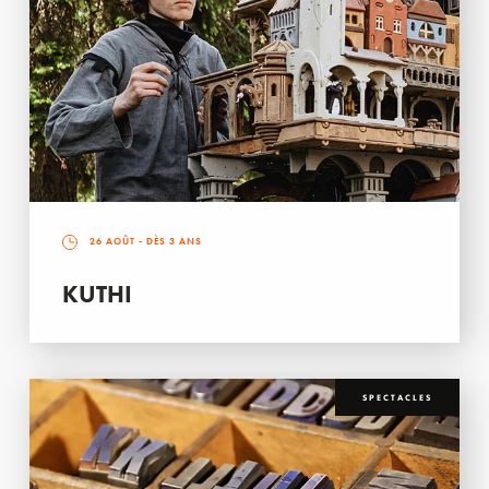
26 AOÛT
- DÈS 3 ANS
KUTHI
SPECTACLES