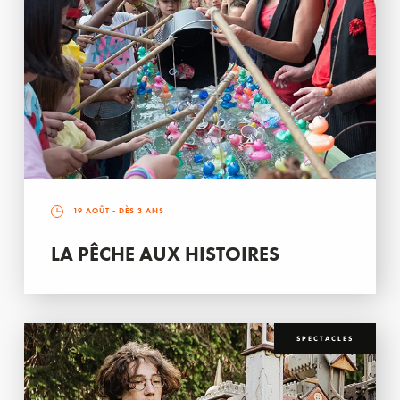
19 AOÛT
- DÈS 3 ANS
LA PÊCHE AUX HISTOIRES
SPECTACLES