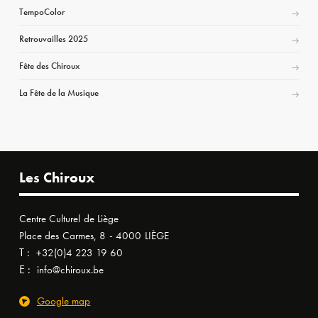
TempoColor
Retrouvailles 2025
Fête des Chiroux
La Fête de la Musique
Les Chiroux
Centre Culturel de Liège
Place des Carmes, 8 - 4000 LIÈGE
T :
+32(0)4 223 19 60
E :
info@chiroux.be
Google map