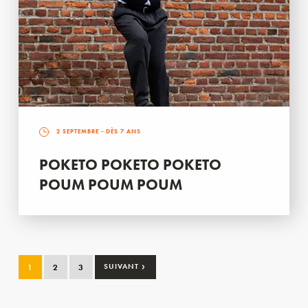
2 SEPTEMBRE
- DÈS 7 ANS
POKETO POKETO POKETO
POUM POUM POUM
›
1
2
3
SUIVANT