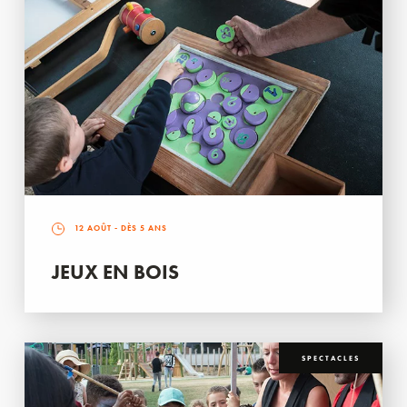
12 AOÛT
- DÈS 5 ANS
JEUX EN BOIS
SPECTACLES