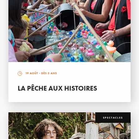
19 AOÛT
- DÈS 3 ANS
LA PÊCHE AUX HISTOIRES
SPECTACLES