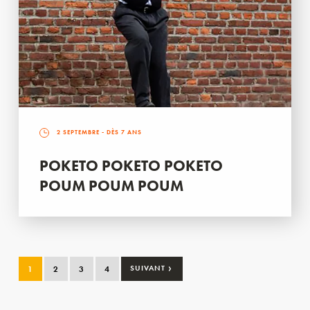
2 SEPTEMBRE
- DÈS 7 ANS
POKETO POKETO POKETO
POUM POUM POUM
›
1
2
3
4
SUIVANT