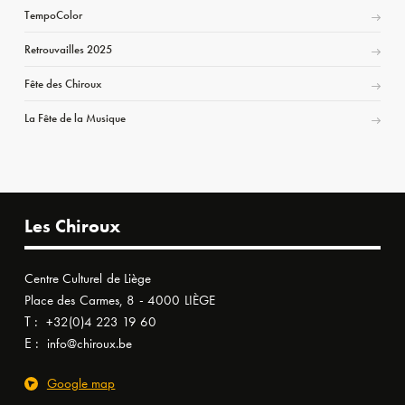
TempoColor
Retrouvailles 2025
Fête des Chiroux
La Fête de la Musique
Les Chiroux
Centre Culturel de Liège
Place des Carmes, 8 - 4000 LIÈGE
T :
+32(0)4 223 19 60
E :
info@chiroux.be
Google map