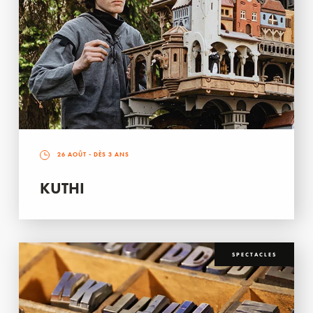
26 AOÛT
- DÈS 3 ANS
KUTHI
SPECTACLES