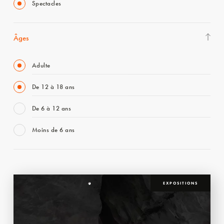
Spectacles
Âges
Adulte
De 12 à 18 ans
De 6 à 12 ans
Moins de 6 ans
EXPOSITIONS