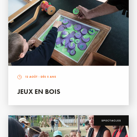
12 AOÛT
- DÈS 5 ANS
JEUX EN BOIS
SPECTACLES