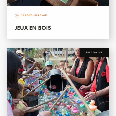
12 AOÛT
- DÈS 5 ANS
JEUX EN BOIS
SPECTACLES