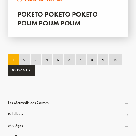
POKETO POKETO POKETO
POUM POUM POUM
1
2
3
4
5
6
7
8
9
10
›
SUIVANT
Les Mercredis des Carmes
Babillage
Mix’âges