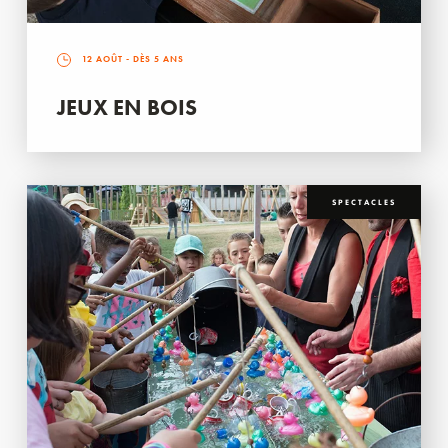
12 AOÛT
- DÈS 5 ANS
JEUX EN BOIS
SPECTACLES