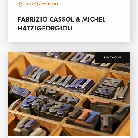
30 AOÛT
- DÈS 11 ANS
FABRIZIO CASSOL & MICHEL
HATZIGEORGIOU
SPECTACLES