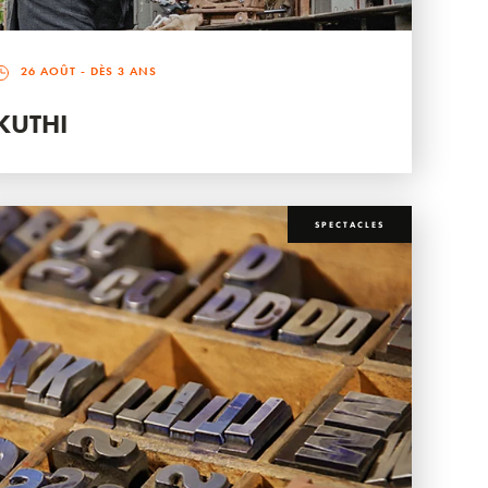
26 AOÛT
- DÈS 3 ANS
KUTHI
SPECTACLES