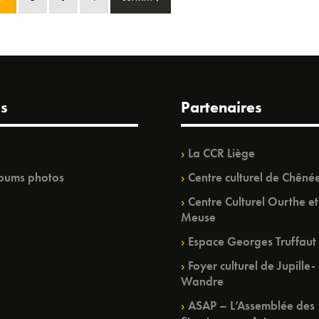
s
Partenaires
La CCR Liège
bums photos
Centre culturel de Chêné
Centre Culturel Ourthe et
Meuse
Espace Georges Truffaut
Foyer culturel de Jupille-
Wandre
ASAP – L’Assemblée des