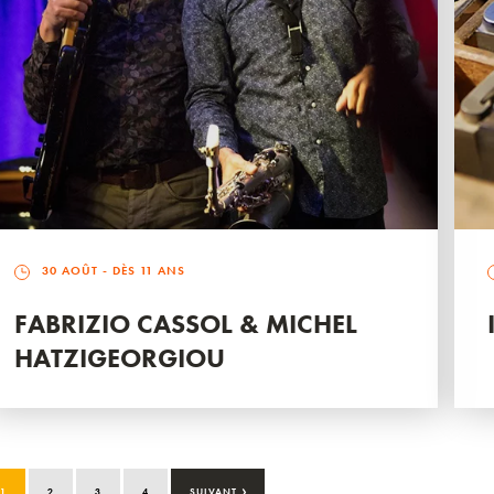
30 AOÛT
- DÈS 11 ANS
FABRIZIO CASSOL & MICHEL
HATZIGEORGIOU
›
1
2
3
4
SUIVANT