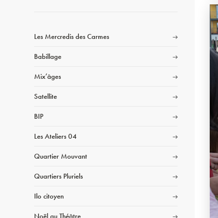
Les Mercredis des Carmes
Babillage
Mix’âges
Satellite
BIP
Les Ateliers 04
Quartier Mouvant
Quartiers Pluriels
Ilo citoyen
Noël au Théâtre