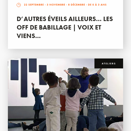
22 SEPTEMBRE
-
3 NOVEMBRE
-
8 DÉCEMBRE
- DE 0 À 3 ANS
D’AUTRES ÉVEILS AILLEURS… LES
OFF DE BABILLAGE | VOIX ET
VIENS…
ATELIERS