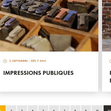
2 SEPTEMBRE
- DÈS 7 ANS
IMPRESSIONS PUBLIQUES
1
2
3
4
5
6
7
8
9
10
SU