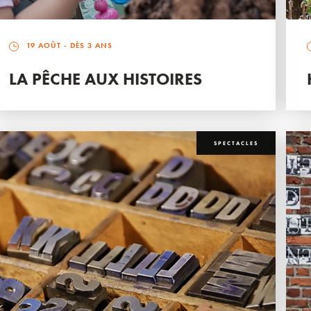
19 AOÛT
- DÈS 3 ANS
LA PÊCHE AUX HISTOIRES
SPECTACLES