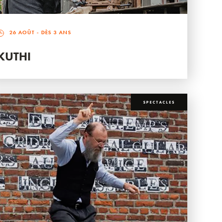
26 AOÛT
- DÈS 3 ANS
KUTHI
SPECTACLES