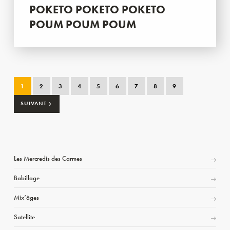
POKETO POKETO POKETO
POUM POUM POUM
1
2
3
4
5
6
7
8
9
›
SUIVANT
Les Mercredis des Carmes
Babillage
Mix’âges
Satellite