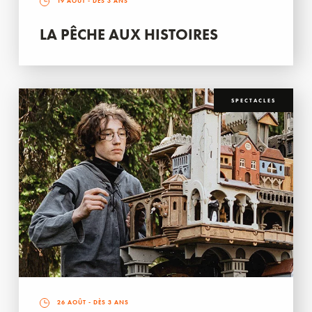
19 AOÛT
- DÈS 3 ANS
LA PÊCHE AUX HISTOIRES
SPECTACLES
26 AOÛT
- DÈS 3 ANS