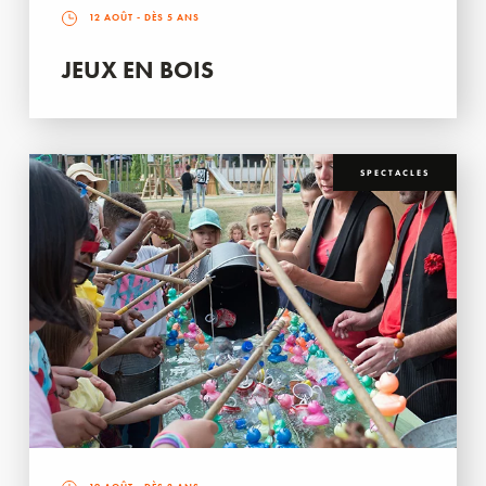
12 AOÛT
- DÈS 5 ANS
JEUX EN BOIS
SPECTACLES