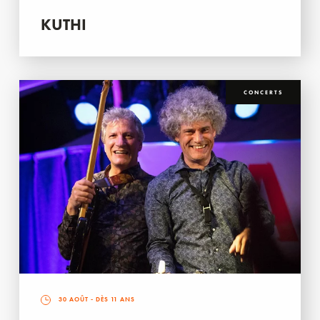
KUTHI
CONCERTS
30 AOÛT
- DÈS 11 ANS