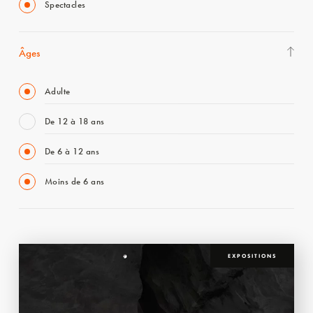
Spectacles
Âges
Adulte
De 12 à 18 ans
De 6 à 12 ans
Moins de 6 ans
EXPOSITIONS