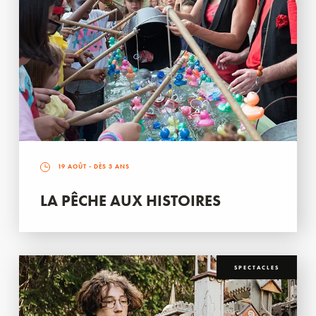
19 AOÛT
- DÈS 3 ANS
LA PÊCHE AUX HISTOIRES
SPECTACLES