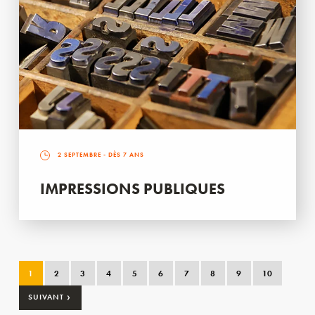
2 SEPTEMBRE
- DÈS 7 ANS
IMPRESSIONS PUBLIQUES
1
2
3
4
5
6
7
8
9
10
›
SUIVANT