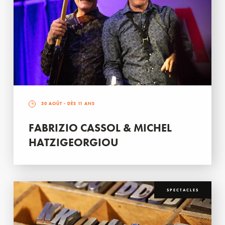
30 AOÛT
- DÈS 11 ANS
FABRIZIO CASSOL & MICHEL
HATZIGEORGIOU
SPECTACLES