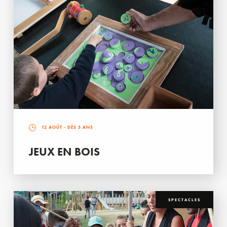
12 AOÛT
- DÈS 5 ANS
JEUX EN BOIS
SPECTACLES