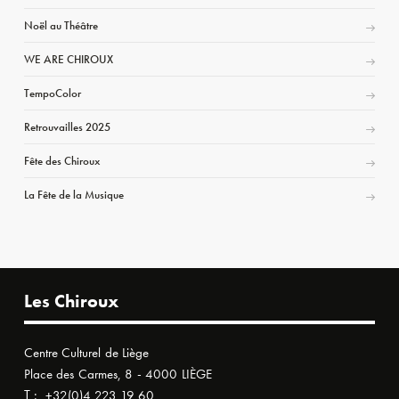
Noël au Théâtre
WE ARE CHIROUX
TempoColor
Retrouvailles 2025
Fête des Chiroux
La Fête de la Musique
Les Chiroux
Centre Culturel de Liège
Place des Carmes, 8 - 4000 LIÈGE
T :
+32(0)4 223 19 60