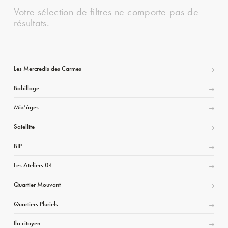
Votre sélection de filtres ne comporte pas de
résultats.
Les Mercredis des Carmes
Babillage
Mix’âges
Satellite
BIP
Les Ateliers 04
Quartier Mouvant
Quartiers Pluriels
Ilo citoyen