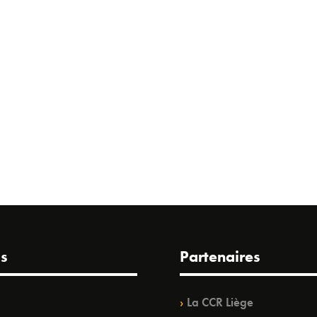
s
Partenaires
La CCR Liège