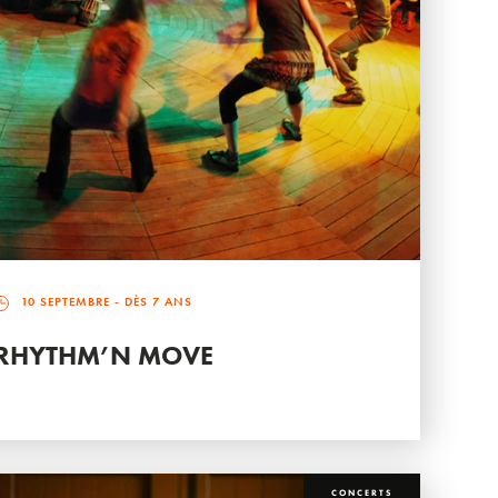
10 SEPTEMBRE
- DÈS 7 ANS
RHYTHM’N MOVE
CONCERTS