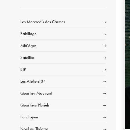
Les Mercredis des Carmes
Babillage
Mix’âges
Satellite
BIP
Les Ateliers 04
Quartier Mouvant
Quartiers Pluriels
Ilo citoyen
Noël au Théâtre