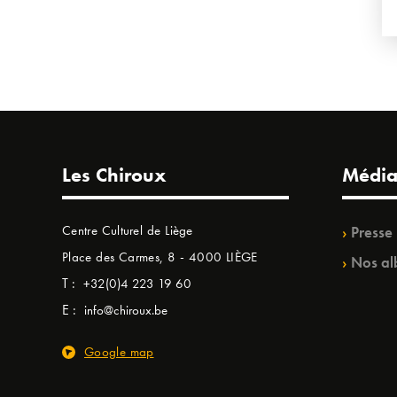
Les Chiroux
Média
Centre Culturel de Liège
Presse
Place des Carmes, 8 - 4000 LIÈGE
Nos al
T :
+32(0)4 223 19 60
E :
info@chiroux.be
Google map