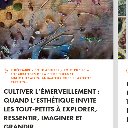
2 DÉCEMBRE
- POUR ADULTES / TOUT PUBLIC –
ENCADRANT.ES DE LA PETITE ENFANCE,
BIBLIOTHÉCAIRES, ANIMATEUR.TRICE.S, ARTISTES,
PARENTS…
CULTIVER L’ÉMERVEILLEMENT :
QUAND L’ESTHÉTIQUE INVITE
LES TOUT-PETITS À EXPLORER,
RESSENTIR, IMAGINER ET
GRANDIR