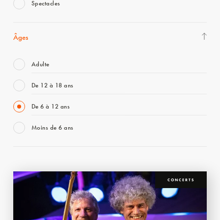
Spectacles
Âges
Adulte
De 12 à 18 ans
De 6 à 12 ans
Moins de 6 ans
CONCERTS