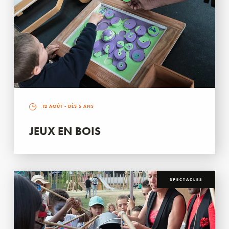
12 AOÛT
- DÈS 5 ANS
JEUX EN BOIS
SPECTACLES