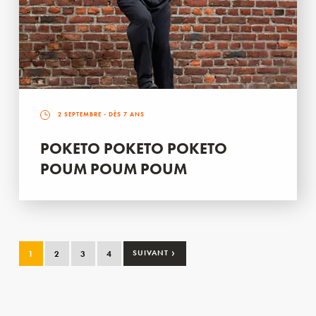
2 SEPTEMBRE
- DÈS 7 ANS
POKETO POKETO POKETO
POUM POUM POUM
›
1
2
3
4
SUIVANT