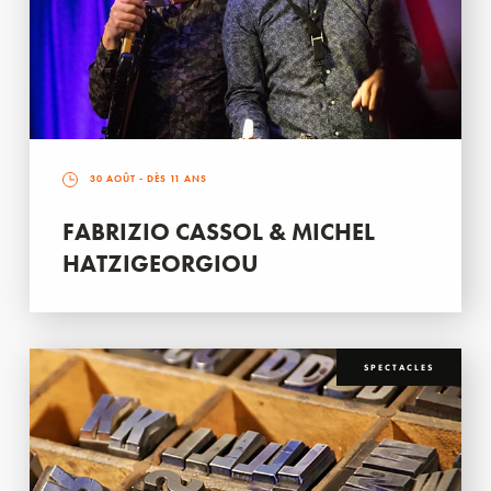
30 AOÛT
- DÈS 11 ANS
FABRIZIO CASSOL & MICHEL
HATZIGEORGIOU
SPECTACLES