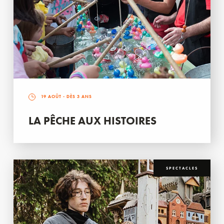
19 AOÛT
- DÈS 3 ANS
LA PÊCHE AUX HISTOIRES
SPECTACLES