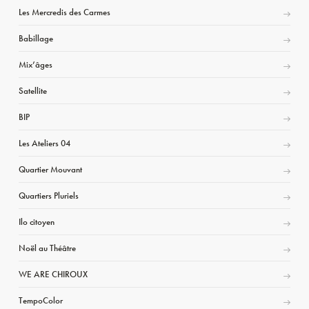
Les Mercredis des Carmes
Babillage
Mix’âges
Satellite
BIP
Les Ateliers 04
Quartier Mouvant
Quartiers Pluriels
Ilo citoyen
Noël au Théâtre
WE ARE CHIROUX
TempoColor