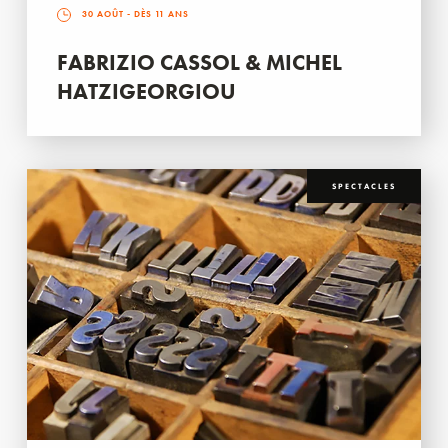
30 AOÛT
- DÈS 11 ANS
FABRIZIO CASSOL & MICHEL
HATZIGEORGIOU
SPECTACLES