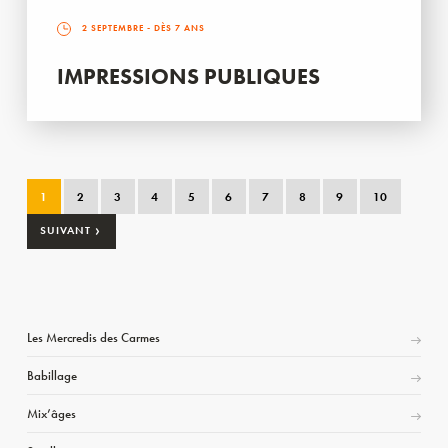
2 SEPTEMBRE
- DÈS 7 ANS
IMPRESSIONS PUBLIQUES
1
2
3
4
5
6
7
8
9
10
›
SUIVANT
Les Mercredis des Carmes
Babillage
Mix’âges