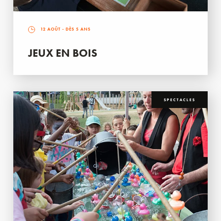
12 AOÛT
- DÈS 5 ANS
JEUX EN BOIS
SPECTACLES