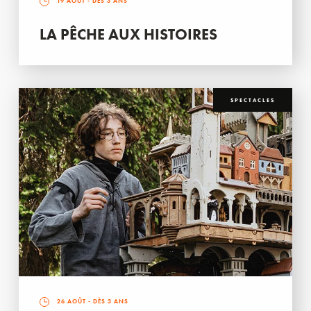
19 AOÛT
- DÈS 3 ANS
LA PÊCHE AUX HISTOIRES
SPECTACLES
26 AOÛT
- DÈS 3 ANS