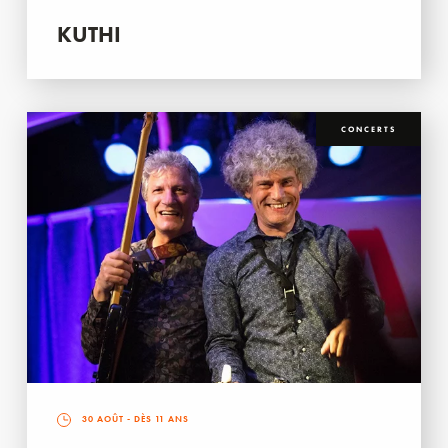
KUTHI
CONCERTS
30 AOÛT
- DÈS 11 ANS