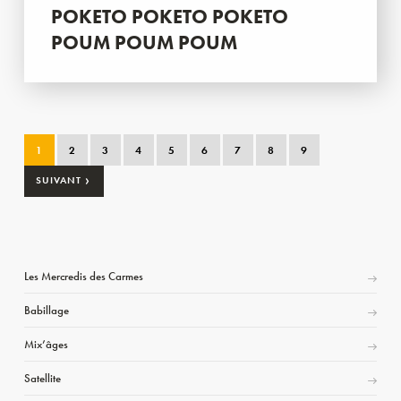
POKETO POKETO POKETO
POUM POUM POUM
1
2
3
4
5
6
7
8
9
›
SUIVANT
Les Mercredis des Carmes
Babillage
Mix’âges
Satellite