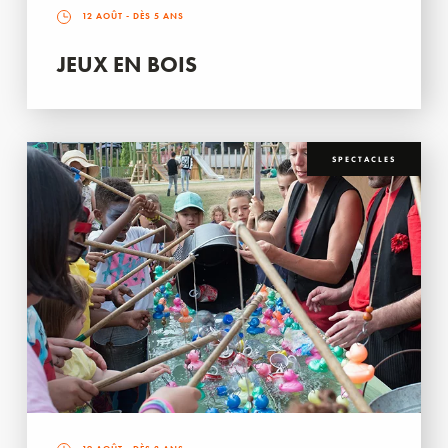
12 AOÛT
- DÈS 5 ANS
JEUX EN BOIS
SPECTACLES