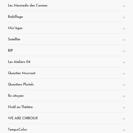
Les Mercredis des Carmes
Babillage
Mix’âges
Satellite
BIP
Les Ateliers 04
Quartier Mouvant
Quartiers Pluriels
Ilo citoyen
Noël au Théâtre
WE ARE CHIROUX
TempoColor