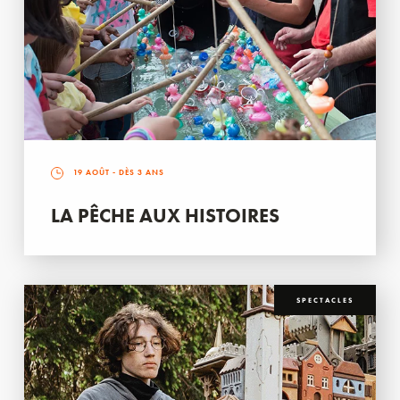
19 AOÛT
- DÈS 3 ANS
LA PÊCHE AUX HISTOIRES
SPECTACLES