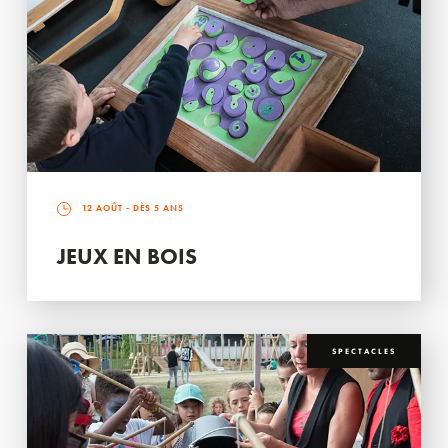
12 AOÛT
- DÈS 5 ANS
JEUX EN BOIS
SPECTACLES