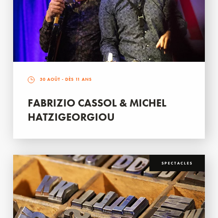
30 AOÛT
- DÈS 11 ANS
FABRIZIO CASSOL & MICHEL
HATZIGEORGIOU
SPECTACLES