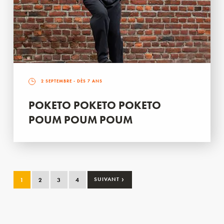
2 SEPTEMBRE
- DÈS 7 ANS
POKETO POKETO POKETO
POUM POUM POUM
›
1
2
3
4
SUIVANT