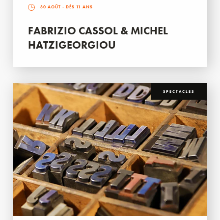
30 AOÛT
- DÈS 11 ANS
FABRIZIO CASSOL & MICHEL
HATZIGEORGIOU
SPECTACLES