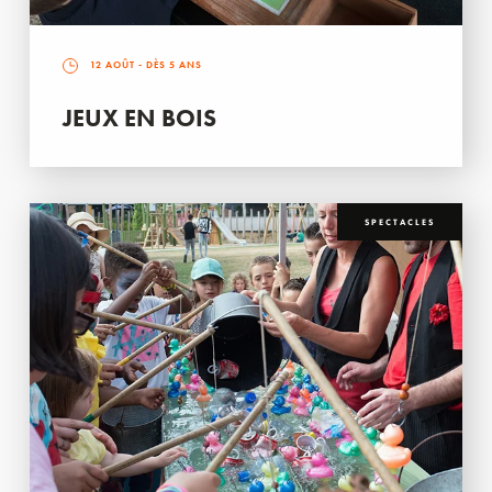
12 AOÛT
- DÈS 5 ANS
JEUX EN BOIS
SPECTACLES