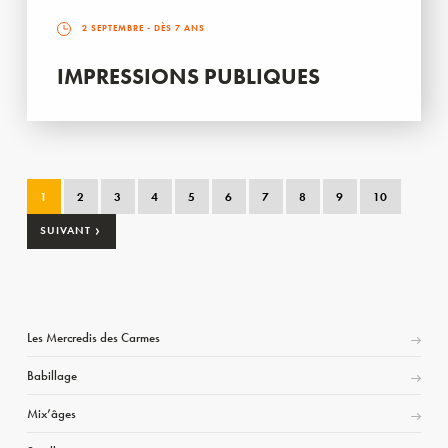
2 SEPTEMBRE
- DÈS 7 ANS
IMPRESSIONS PUBLIQUES
1
2
3
4
5
6
7
8
9
10
›
SUIVANT
Les Mercredis des Carmes
Babillage
Mix’âges