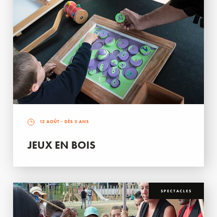
12 AOÛT
- DÈS 5 ANS
JEUX EN BOIS
SPECTACLES