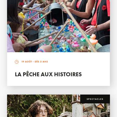
19 AOÛT
- DÈS 3 ANS
LA PÊCHE AUX HISTOIRES
SPECTACLES