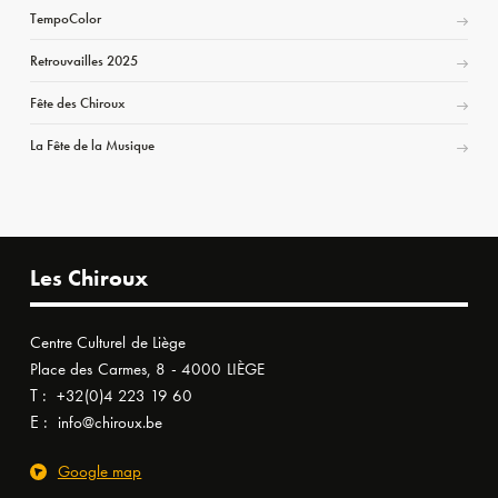
TempoColor
Retrouvailles 2025
Fête des Chiroux
La Fête de la Musique
Les Chiroux
Centre Culturel de Liège
Place des Carmes, 8 - 4000 LIÈGE
T :
+32(0)4 223 19 60
E :
info@chiroux.be
Google map