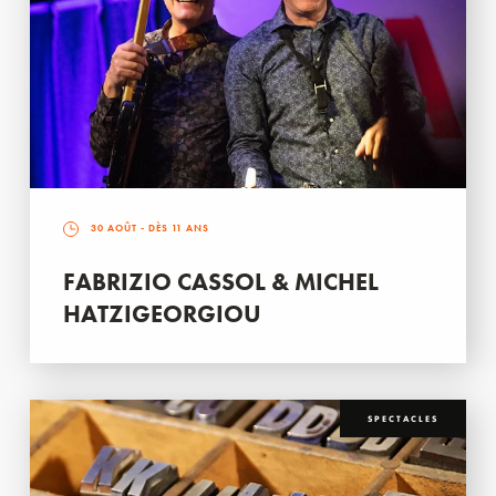
30 AOÛT
- DÈS 11 ANS
FABRIZIO CASSOL & MICHEL
HATZIGEORGIOU
SPECTACLES