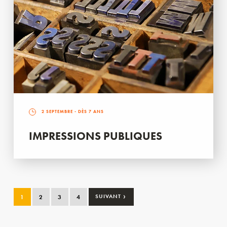
2 SEPTEMBRE
- DÈS 7 ANS
IMPRESSIONS PUBLIQUES
›
1
2
3
4
SUIVANT