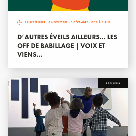
22 SEPTEMBRE
-
3 NOVEMBRE
-
8 DÉCEMBRE
- DE 0 À 3 ANS
D’AUTRES ÉVEILS AILLEURS… LES
OFF DE BABILLAGE | VOIX ET
VIENS…
ATELIERS