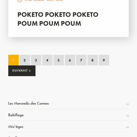
POKETO POKETO POKETO
POUM POUM POUM
1
2
3
4
5
6
7
8
9
›
SUIVANT
Les Mercredis des Carmes
Babillage
Mix’âges