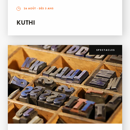
26 AOÛT
- DÈS 3 ANS
KUTHI
SPECTACLES