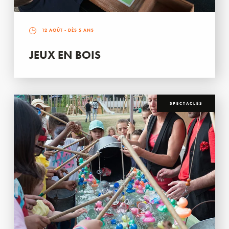
12 AOÛT
- DÈS 5 ANS
JEUX EN BOIS
SPECTACLES