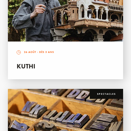
26 AOÛT
- DÈS 3 ANS
KUTHI
SPECTACLES