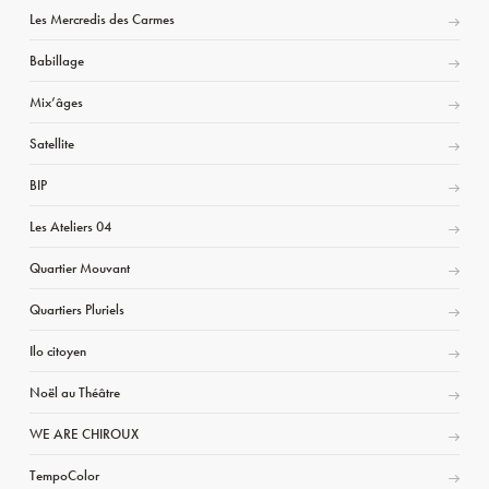
Les Mercredis des Carmes
Babillage
Mix’âges
Satellite
BIP
Les Ateliers 04
Quartier Mouvant
Quartiers Pluriels
Ilo citoyen
Noël au Théâtre
WE ARE CHIROUX
TempoColor