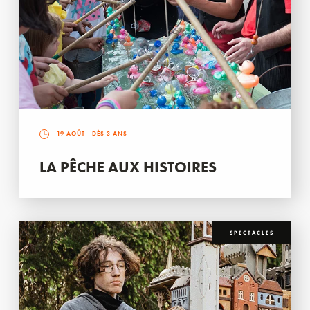
19 AOÛT
- DÈS 3 ANS
LA PÊCHE AUX HISTOIRES
SPECTACLES