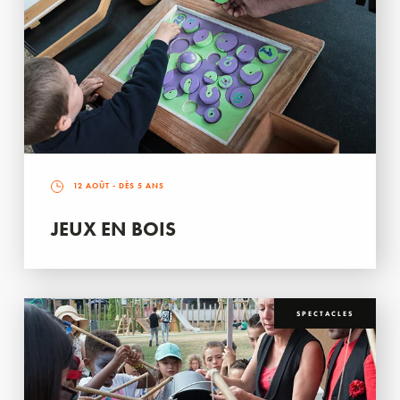
12 AOÛT
- DÈS 5 ANS
JEUX EN BOIS
SPECTACLES