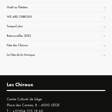
Noël au Théâtre
WE ARE CHIROUX
TempoColor
Retrouvailles 2025
Fête des Chiroux
La Fête de la Musique
Les Chiroux
Centre Culturel de Liège
Place des Carmes, 8 - 4000 LIÈGE
T :
+32(0)4 223 19 60