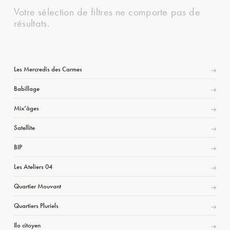
Votre sélection de filtres ne comporte pas de
résultats.
Les Mercredis des Carmes
Babillage
Mix’âges
Satellite
BIP
Les Ateliers 04
Quartier Mouvant
Quartiers Pluriels
Ilo citoyen