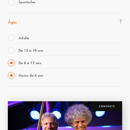
Spectacles
Âges
Adulte
De 12 à 18 ans
De 6 à 12 ans
Moins de 6 ans
CONCERTS