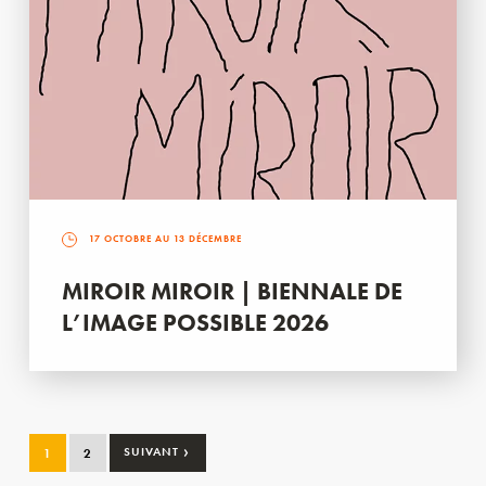
17 OCTOBRE AU 13 DÉCEMBRE
MIROIR MIROIR | BIENNALE DE
L’IMAGE POSSIBLE 2026
›
1
2
SUIVANT