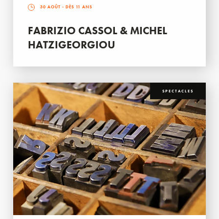
30 AOÛT
- DÈS 11 ANS
FABRIZIO CASSOL & MICHEL
HATZIGEORGIOU
SPECTACLES