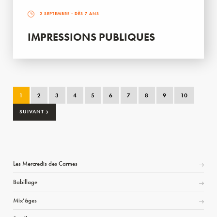
2 SEPTEMBRE
- DÈS 7 ANS
IMPRESSIONS PUBLIQUES
1
2
3
4
5
6
7
8
9
10
›
SUIVANT
Les Mercredis des Carmes
Babillage
Mix’âges