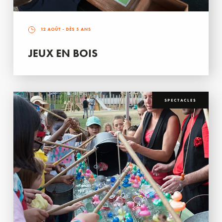
12 AOÛT
- DÈS 5 ANS
JEUX EN BOIS
SPECTACLES