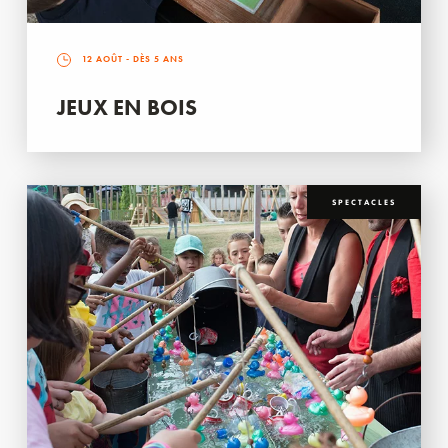
12 AOÛT
- DÈS 5 ANS
JEUX EN BOIS
SPECTACLES