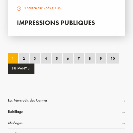
2 SEPTEMBRE
- DÈS 7 ANS
IMPRESSIONS PUBLIQUES
1
2
3
4
5
6
7
8
9
10
›
SUIVANT
Les Mercredis des Carmes
Babillage
Mix’âges