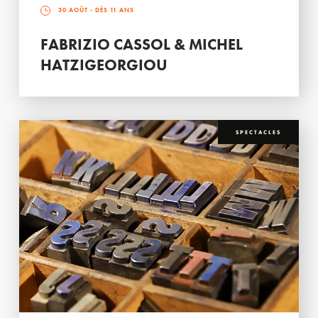
30 AOÛT
- DÈS 11 ANS
FABRIZIO CASSOL & MICHEL
HATZIGEORGIOU
SPECTACLES