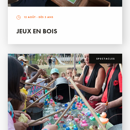
12 AOÛT
- DÈS 5 ANS
JEUX EN BOIS
SPECTACLES