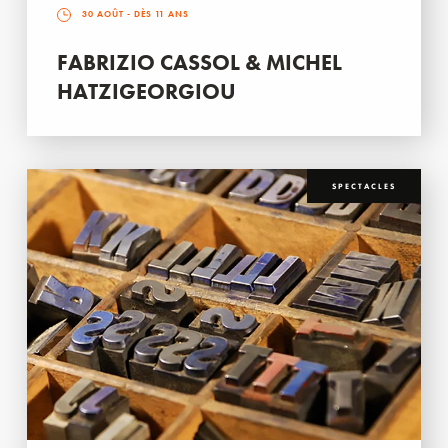
30 AOÛT
- DÈS 11 ANS
FABRIZIO CASSOL & MICHEL
HATZIGEORGIOU
SPECTACLES