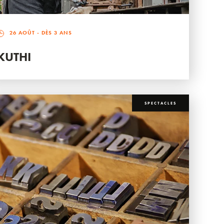
26 AOÛT
- DÈS 3 ANS
KUTHI
SPECTACLES