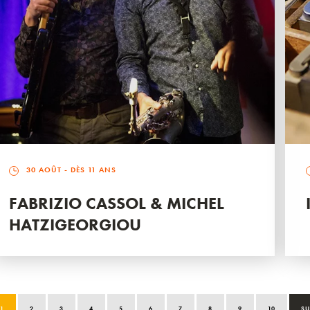
30 AOÛT
- DÈS 11 ANS
FABRIZIO CASSOL & MICHEL
HATZIGEORGIOU
1
2
3
4
5
6
7
8
9
10
SU