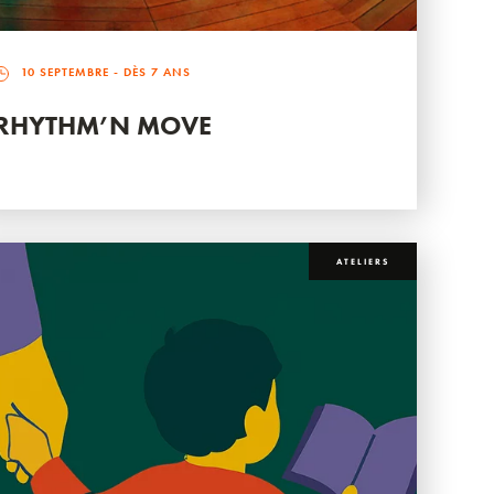
10 SEPTEMBRE
- DÈS 7 ANS
RHYTHM’N MOVE
ATELIERS