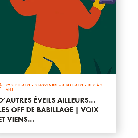
22 SEPTEMBRE
-
3 NOVEMBRE
-
8 DÉCEMBRE
- DE 0 À 3
ANS
D’AUTRES ÉVEILS AILLEURS…
LES OFF DE BABILLAGE | VOIX
ET VIENS…