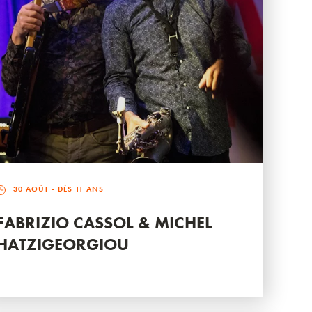
30 AOÛT
- DÈS 11 ANS
FABRIZIO CASSOL & MICHEL
HATZIGEORGIOU