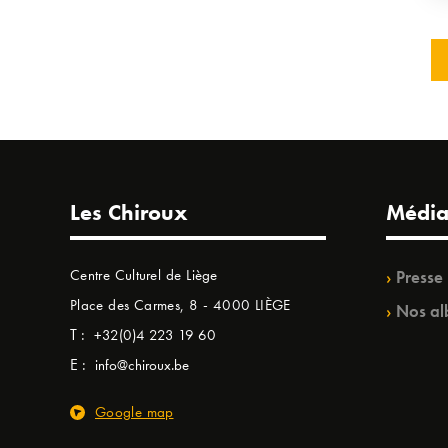
Les Chiroux
Média
Centre Culturel de Liège
Presse
Place des Carmes, 8 - 4000 LIÈGE
Nos al
T :
+32(0)4 223 19 60
E :
info@chiroux.be
Google map