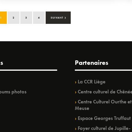
›
1
2
3
4
SUIVANT
s
Partenaires
La CCR Liège
bums photos
Centre culturel de Chêné
Centre Culturel Ourthe et
Meuse
Espace Georges Truffaut
Foyer culturel de Jupille-