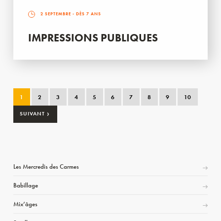
2 SEPTEMBRE
- DÈS 7 ANS
IMPRESSIONS PUBLIQUES
1
2
3
4
5
6
7
8
9
10
›
SUIVANT
Les Mercredis des Carmes
Babillage
Mix’âges