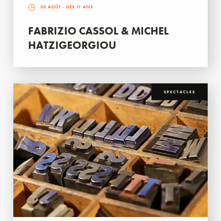
30 AOÛT
- DÈS 11 ANS
FABRIZIO CASSOL & MICHEL
HATZIGEORGIOU
SPECTACLES