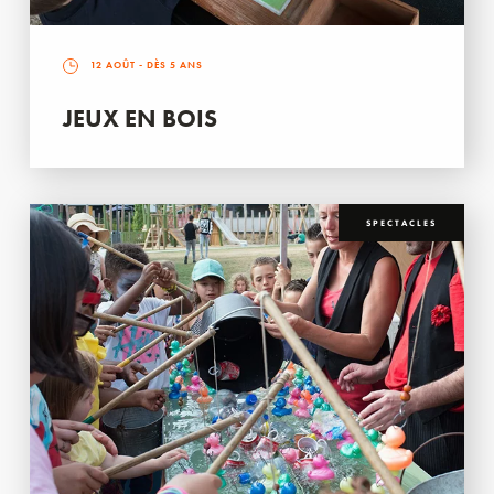
12 AOÛT
- DÈS 5 ANS
JEUX EN BOIS
SPECTACLES