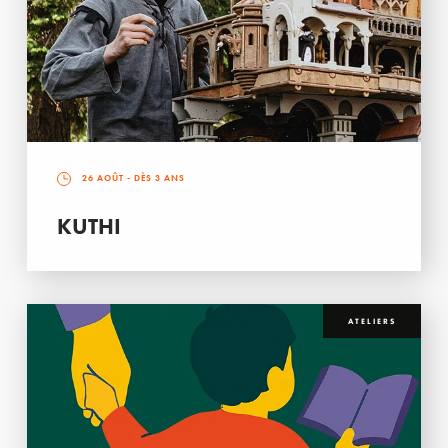
26 AOÛT
- DÈS 3 ANS
KUTHI
ATELIERS