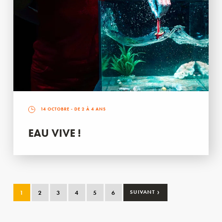
14 OCTOBRE
- DE 2 À 4 ANS
EAU VIVE !
›
1
2
3
4
5
6
SUIVANT