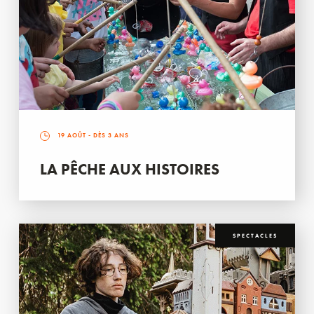
19 AOÛT
- DÈS 3 ANS
LA PÊCHE AUX HISTOIRES
SPECTACLES