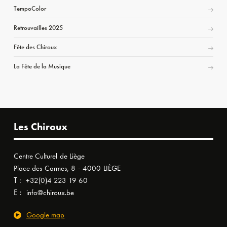
TempoColor
Retrouvailles 2025
Fête des Chiroux
La Fête de la Musique
Les Chiroux
Centre Culturel de Liège
Place des Carmes, 8 - 4000 LIÈGE
T :
+32(0)4 223 19 60
E :
info@chiroux.be
Google map