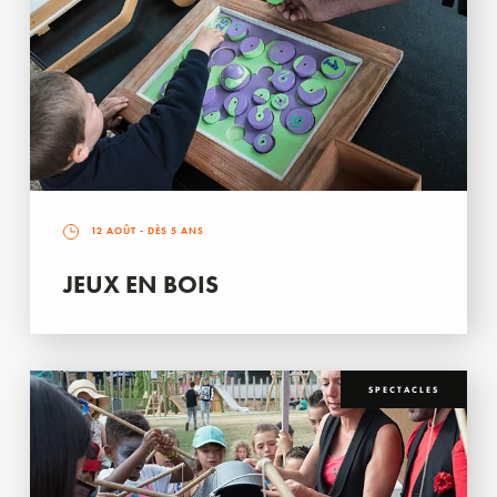
12 AOÛT
- DÈS 5 ANS
JEUX EN BOIS
SPECTACLES