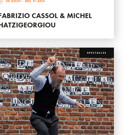
30 AOÛT
- DÈS 11 ANS
FABRIZIO CASSOL & MICHEL
HATZIGEORGIOU
SPECTACLES