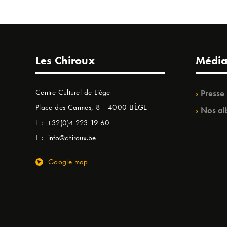
Les Chiroux
Média
Centre Culturel de Liège
Presse
Place des Carmes, 8 - 4000 LIÈGE
Nos al
T :
+32(0)4 223 19 60
E :
info@chiroux.be
Google map