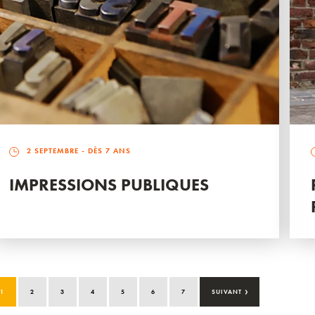
2 SEPTEMBRE
- DÈS 7 ANS
IMPRESSIONS PUBLIQUES
›
1
2
3
4
5
6
7
SUIVANT