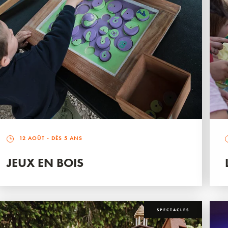
12 AOÛT
- DÈS 5 ANS
JEUX EN BOIS
SPECTACLES