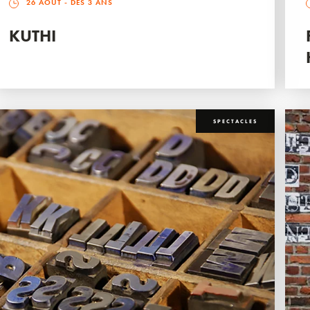
26 AOÛT
- DÈS 3 ANS
KUTHI
SPECTACLES