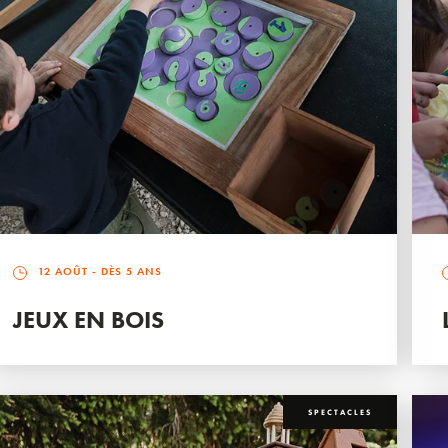
12 AOÛT
- DÈS 5 ANS
JEUX EN BOIS
SPECTACLES