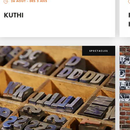
26 AOÛT
- DÈS 3 ANS
KUTHI
SPECTACLES