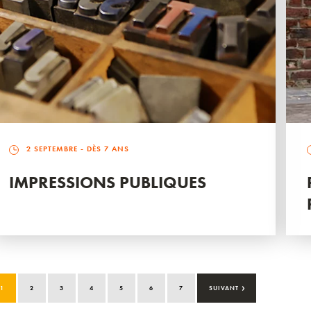
2 SEPTEMBRE
- DÈS 7 ANS
IMPRESSIONS PUBLIQUES
›
1
2
3
4
5
6
7
SUIVANT