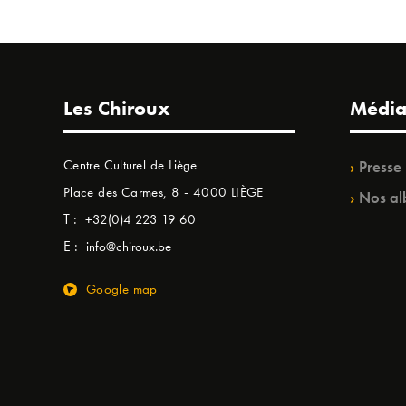
Les Chiroux
Média
Centre Culturel de Liège
Presse
Place des Carmes, 8 - 4000 LIÈGE
Nos al
T :
+32(0)4 223 19 60
E :
info@chiroux.be
Google map