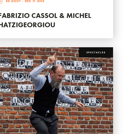
30 AOÛT
- DÈS 11 ANS
FABRIZIO CASSOL & MICHEL
HATZIGEORGIOU
SPECTACLES